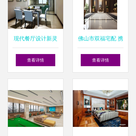
现代餐厅设计新灵
佛山市双福宅配 携
感 私人住宅吊顶与
手共创新标，勇攀
查看详情
查看详情
照片墙装修效果图
行业高峰，共筑百
集锦
年伟业