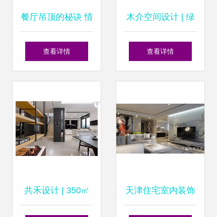
餐厅吊顶的秘诀 情
木介空间设计 | 绿
人节无需去饭店，
意阳光宅 66m²自
查看详情
查看详情
家里已经够浪漫
然治愈系家居鉴赏
共禾设计 | 350㎡
天津住宅室内装饰