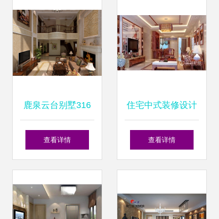
鹿泉云台别墅316
住宅中式装修设计
平米美式风格室内
方案与效果图解析
查看详情
查看详情
设计 演绎经典与舒
营造古典雅致的家
适
居空间