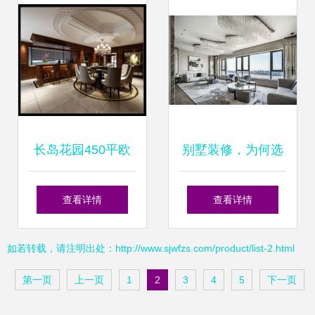
活美学
选
长岛花园450平欧
别墅装修，为何选
式豪华别墅实景赏
择专业公司？——
查看详情
查看详情
析 沈总宅邸的典雅
论住宅室内装饰的
如若转载，请注明出处：http://www.sjwfzs.com/product/list-2.html
与奢华
明智之选
第一页
上一页
1
2
3
4
5
下一页