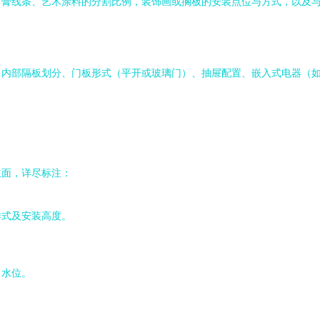
石膏线条、艺术涂料的分割比例，装饰画或搁板的安装点位与方式，以及
、内部隔板划分、门板形式（平开或玻璃门）、抽屉配置、嵌入式电器（
立面，详尽标注：
样式及安装高度。
、水位。