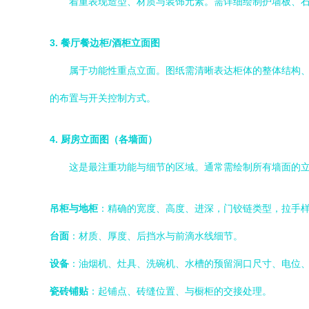
着重表现造型、材质与装饰元素。需详细绘制护墙板、
3. 餐厅餐边柜/酒柜立面图
属于功能性重点立面。图纸需清晰表达柜体的整体结构
的布置与开关控制方式。
4. 厨房立面图（各墙面）
这是最注重功能与细节的区域。通常需绘制所有墙面的
吊柜与地柜
：精确的宽度、高度、进深，门铰链类型，拉手
台面
：材质、厚度、后挡水与前滴水线细节。
设备
：油烟机、灶具、洗碗机、水槽的预留洞口尺寸、电位
瓷砖铺贴
：起铺点、砖缝位置、与橱柜的交接处理。