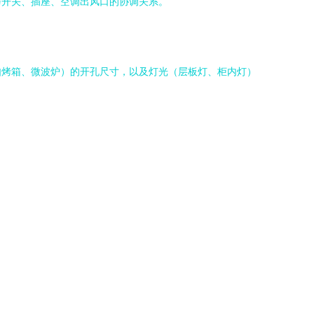
与开关、插座、空调出风口的协调关系。
如烤箱、微波炉）的开孔尺寸，以及灯光（层板灯、柜内灯）