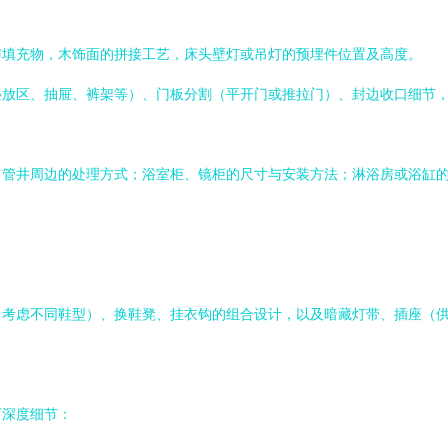
与填充物，木饰面的拼接工艺，床头壁灯或吊灯的预埋件位置及高度。
叠放区、抽屉、裤架等）、门板分割（平开门或推拉门）、封边收口细节
、管井周边的处理方式；浴室柜、镜柜的尺寸与安装方法；淋浴房或浴缸
（考虑不同鞋型）、换鞋凳、挂衣钩的组合设计，以及暗藏灯带、插座（
下深度细节：