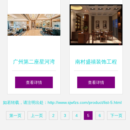
的新趋势
打造现代住宅室内
装饰
广州第二座星河湾
南村盛禧装饰工程
亮相黄埔科学城 星
专业室内装修与设
查看详情
查看详情
河湾萝峰高端住宅
计服务全面解析
如若转载，请注明出处：http://www.sjwfzs.com/product/list-5.html
室内装饰解析
第一页
上一页
2
3
4
5
6
下一页