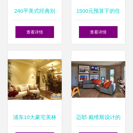
240平美式经典别
1500元预算下的住
墅豪宅装修效果案
宅室内装饰装修设
查看详情
查看详情
例 一方天鹅湖实景
计——以16431号
赏析
任务为例
浦东10大豪宅美林
迈耶·戴维斯设计的