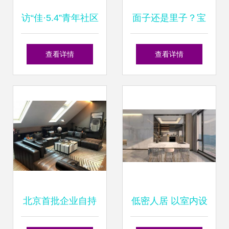
访“佳·5.4”青年社区
面子还是里子？宝
总经理孙建琥 在
华集团如何在住宅
查看详情
查看详情
LOTF复式空间共
室内装饰中平衡颜
享社区生活
值与品质
北京首批企业自持
低密人居 以室内设