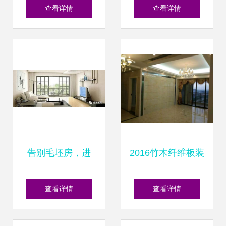
租赁房入市 10年租
计革新之江高端住
查看详情
查看详情
金不涨，装修标准
宅审美
解析
告别毛坯房，进
2016竹木纤维板装
入'全装修时代'——
修效果图 - 山东步
查看详情
查看详情
住宅室内装饰装修
威木业塑胶科技，