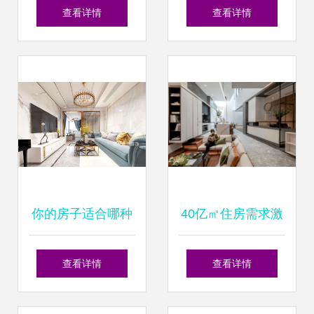
别墅二手房 五室两
Amagansett海滨别
查看详情
查看详情
厅四卫，
墅 家居鉴赏与室内
Century21精品推
设计灵感
荐
你的房子适合哪种
40亿㎡住房需求激
装修风格？无锡装
活建陶行业新蓝
查看详情
查看详情
修公司为你解析住
海，多个品牌抢滩