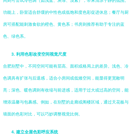
间则可尝试冷色调（如浅蓝、灰绿、淡紫），带来清凉宁静的氛围。
功能上，卧室适合舒缓的中性色或低饱和度色彩促进休息；餐厅与厨
房可搭配能刺激食欲的橙色、黄色系；书房则推荐有助于专注的蓝
色、绿色系。
3. 利用色彩改变空间视觉尺度
合肥别墅中，不同空间可能有层高、面积或格局上的差异。浅色、冷
色调具有扩张与后退感，适合小房间或低矮空间，能显得更宽敞明
亮；深色、暖色调则有收缩与前进感，适用于过大或过高的空间，能
增添温馨与包裹感。例如，在别墅的走廊或阁楼区域，通过天花板与
墙面的色彩对比，可以巧妙调整视觉比例。
4. 建立全屋色彩呼应系统