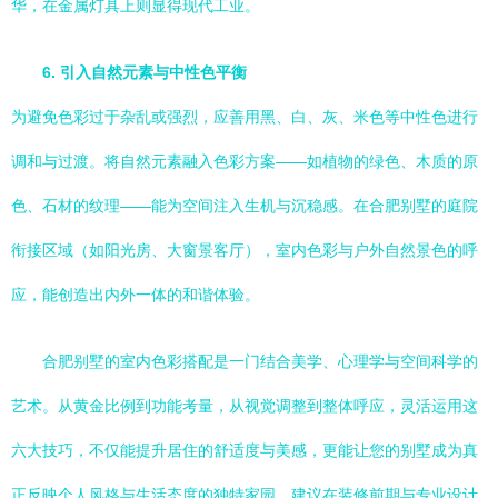
华，在金属灯具上则显得现代工业。
6. 引入自然元素与中性色平衡
为避免色彩过于杂乱或强烈，应善用黑、白、灰、米色等中性色进行
调和与过渡。将自然元素融入色彩方案——如植物的绿色、木质的原
色、石材的纹理——能为空间注入生机与沉稳感。在合肥别墅的庭院
衔接区域（如阳光房、大窗景客厅），室内色彩与户外自然景色的呼
应，能创造出内外一体的和谐体验。
合肥别墅的室内色彩搭配是一门结合美学、心理学与空间科学的
艺术。从黄金比例到功能考量，从视觉调整到整体呼应，灵活运用这
六大技巧，不仅能提升居住的舒适度与美感，更能让您的别墅成为真
正反映个人风格与生活态度的独特家园。建议在装修前期与专业设计